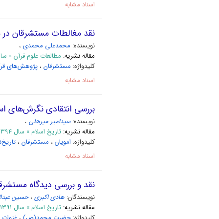
اسناد مشابه
نقد مغالطات مستشرقان در م
نویسنده:
محمدعلی محمدی
،
مقاله نشریه:
مطالعات علوم قرآن » سال 1398 شمار
کلیدواژه:
مستشرقان
،
پژوهش‌‌های قر
اسناد مشابه
بررسی انتقادی نگرش‌های اسل
نویسنده:
سیدامیر میرهلی
،
مقاله نشریه:
تاریخ اسلام » سال 1394 شماره 4 - زمستان94 - مسلسل 64
کلیدواژه:
امویان
،
مستشرقان
،
تاریخ‌
اسناد مشابه
نقد و بررسی دیدگاه مستشرقا
نویسندگان:
هادی اکبری
،
حسین عبدا
مقاله نشریه:
تاریخ اسلام » سال 1391 شماره 3 - پاییز 91 - مسلسل 51
کلیدواژه:
حضرت محمد(ص)
،
غزوات