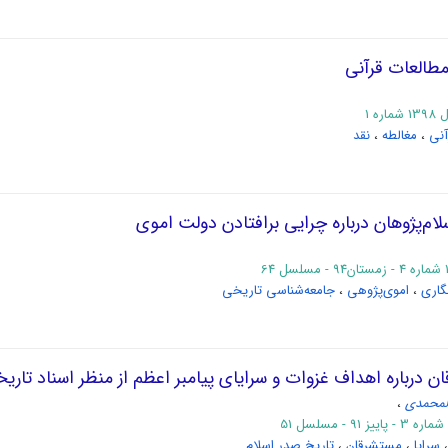
طالعات قرآنی
ه 1
آنی
،
مغالطه
،
نقد
ام‌پژوهان درباره چرایی برافتادن دولت اموی
نگاری
،
اموی‌پژوهی
،
جامعه‌شناسی تاریخی
ن درباره اهداف غزوات و سرایای پیامبر اعظم از منظر اسناد تاری
لمحمدی
،
،
سرایا
،
مستشرقان
،
تاریخ صدر اسلام