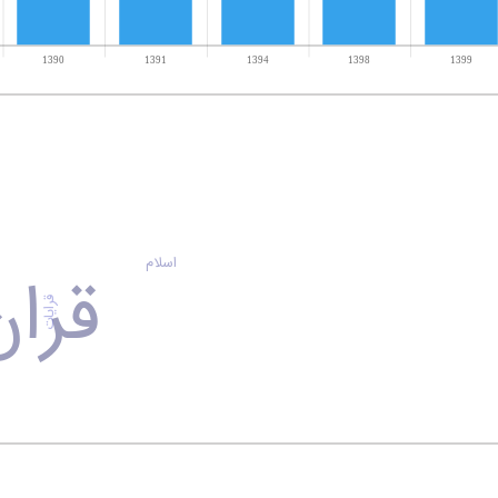
اسلام
قران
قرایات