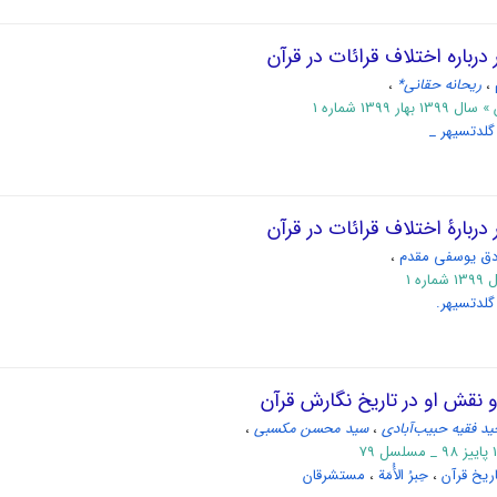
درباره اختلاف قرائات در قرآن
،
ریحانه حقانی*
،
 1399 شماره 1
گلدتسیهر _
دربارۀ اختلاف قرائات در قرآن
ق یوسفی مقدم
،
ه 1
ﮔﻠﺪتسیهر. ‬‬‬
و نقش او در تاریخ نگارش قرآن
د فقیه حبیب‌آبادی
،
سید محسن مکسبی
،
ریخ قرآن
،
حِبرُ الأُمَة
،
مستشرقان