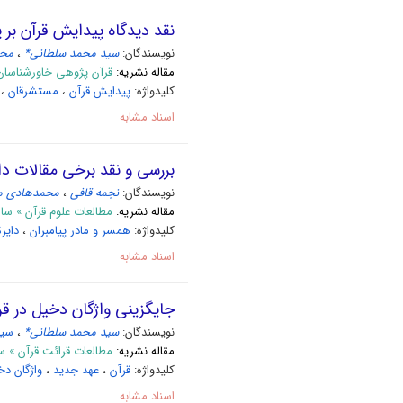
نقد دیدگاه پیدایش قرآن بر 
نویسندگان:
سید محمد سلطانی*
،
محس
مقاله نشریه:
قرآن پژوهی خاورشناسان (قرآن و مستشرقان) »
کلیدواژه:
پیدایش قرآن
،
مستشرقان
،
اسناد مشابه
بررسی و نقد برخی مقالات دای
نویسندگان:
نجمه قافی
،
محمدهادی م
مقاله نشریه:
مطالعات علوم قرآن » سال 1400 شمار
کلیدواژه:
همسر و مادر پیامبران
،
دایرة
اسناد مشابه
جایگزینی واژگان دخیل در ق
نویسندگان:
سید محمد سلطانی*
،
سید
مقاله نشریه:
مطالعات قرائت قرآن » سال 1399 بهار و تابستان 1399 
کلیدواژه:
قرآن
،
عهد جدید
،
واژگان دخ
اسناد مشابه