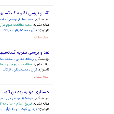
نقد و بررسی نظریه گلدتسیهر 
نویسندگان:
محمدصادق یوسفی مقدم
مقاله نشریه:
مجله مطالعات علوم قرآن » سال 1399 بهار
کلیدواژه:
قرآن
،
مستشرقان
،
قرائات
،
اسناد مشابه
نقد و بررسی نظریه گلدتسیهر 
نویسندگان:
ریحانه حقانی
،
محمد صاد
مقاله نشریه:
مطالعات علوم قرآن » سال 1399 شمار
کلیدواژه:
ﻗﺮآن
،
ﻣﺴﺘﺸﺮﻗﺎن
،
ﻗﺮاﺋﺎت
،
اسناد مشابه
جستاری درباره زید بن ثابت 
نویسندگان:
علیرضا زکی‌زاده رنانی
،
مجی
مقاله نشریه:
تاریخ اسلام » سال 1398 پاییز 98 _ مسلسل 79
کلیدواژه:
زید بن ثابت
،
جمع قرآن
،
تا