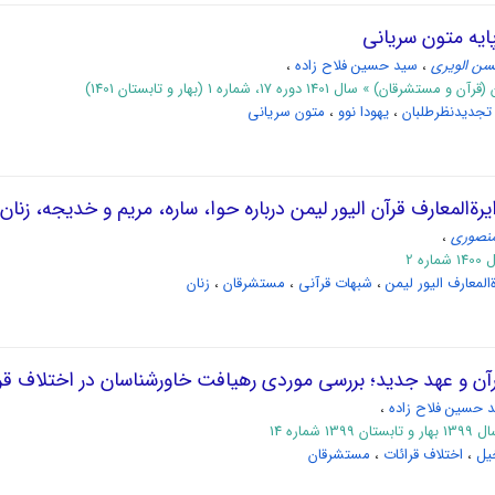
پایه متون سریانی
ن الویری
،
سید حسین فلاح زاده
،
 سال 1401 دوره 17، شماره 1 (بهار و تابستان 1401)
تجدیدنظرطلبان
،
یهودا نوو
،
متون سریانی
رة‌المعارف قرآن الیور لیمن درباره حوا، ساره، مریم و خدیجه، زنا
نصوری
،
ه 2
‌المعارف الیور لیمن
،
شبهات قرآنی
،
مستشرقان
،
زنان
رآن و عهد جدید؛ بررسی موردی رهیافت خاورشناسان در اختلاف قر
 حسین فلاح زاده
،
شماره 14
یل
،
اختلاف قرائات
،
مستشرقان