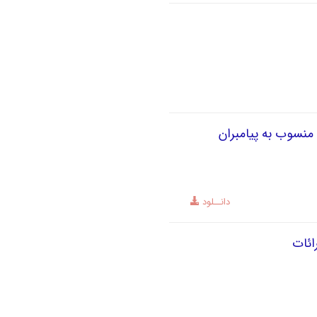
ن منسوب به پیامبران
دانــلود
ائات