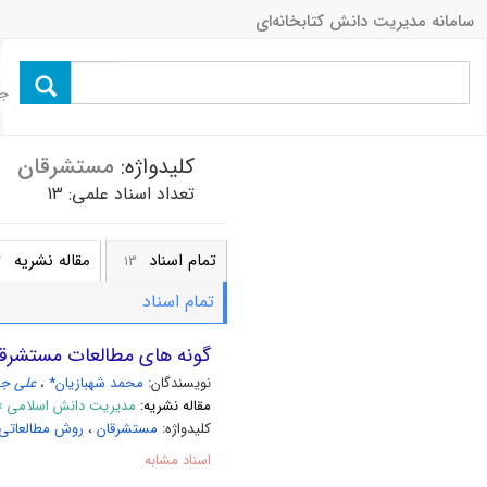
سامانه مدیریت دانش کتابخانه‌ای
جس
کلیدواژه:
مستشرقان
تعداد اسناد علمی: 13
تمام اسناد
مقاله نشریه
2
13
تمام اسناد
گونه های مطالعات مستشرقان
نویسندگان:
محمد شهبازیان*
،
علی جه
مقاله نشریه:
مدیریت دانش اسلامی » سال 1401 دوره 4، شماره 1 (بهار و
کلیدواژه:
مستشرقان
،
روش مطالعاتی
اسناد مشابه