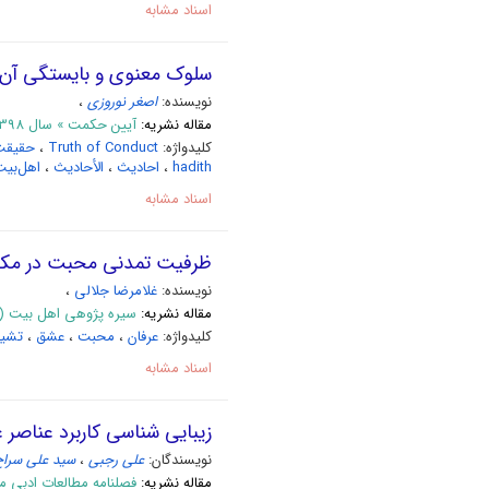
اسناد مشابه
سلوک معنوی و بایستگی آن د
نویسنده:
اصغر نوروزی
،
مقاله نشریه:
آیین حکمت » سال 1398 بهار 98 -مسلسل 39
کلیدواژه:
Truth of Conduct
،
حقیقت
hadith
،
احادیث
،
الأحادیث
،
اهل‌بی
اسناد مشابه
ظرفیت تمدنی محبت در مک
نویسنده:
غلامرضا جلالی
،
مقاله نشریه:
سیره پژوهی اهل بیت (علیهم ا
کلیدواژه:
عرفان
،
محبت
،
عشق
،
تشی
اسناد مشابه
زیبایی شناسی کاربرد عناصر
نویسندگان:
علی رجبی
،
سید علی سراج
مقاله نشریه:
فصلنامه مطالعات ادبی متون اس