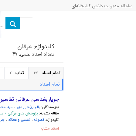
سامانه مدیریت دانش کتابخانه‌ای
جس
کلیدواژه:
عرفان
تعداد اسناد علمی: 47
تمام اسناد
کتاب
م
2
47
تمام اسناد
جریان‌شناسی عرفانی تفاسیر و
نویسندگان:
باقر ریاحی مهر
،
سید محم
مقاله نشریه:
پژوهش های قرآنی » سال 1402 شماره 
کلیدواژه:
تصوف
،
تفسیر واعظانه
،
جری
اسناد مشابه