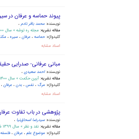
پیوند حماسه و عرفان در سی
نویسنده:
محمد باقر نادم
،
مقاله نشریه:
مجله ره توشه » سال 1400 شماره 6 محرم
کلیدواژه:
حماسه
،
عرفان
،
سیره
،
مکت
اسناد مشابه
مبانی عرفانی- صدرایی حقیق
نویسنده:
احمد سعیدی
،
مقاله نشریه:
آیین حکمت » سال 1400 بهار1400 _ مسلسل 47
کلیدواژه:
مرگ
،
نفس
،
بدن
،
عرفان
،
اسناد مشابه
پژوهشی در باب تفاوت عرفان
نویسنده:
سیدرضا اسحاق‌نیا
،
مقاله نشریه:
نقد و نظر » سال 1399 شماره 98
کلیدواژه:
موضوع علم
،
عرفان
،
فلسفه 