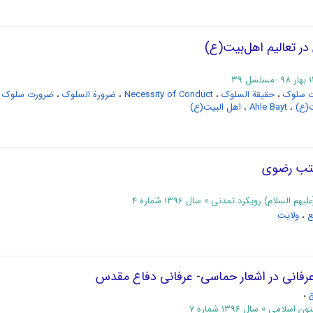
ر تعالیم اهل‌بیت(ع)
 سلوک
،
حقیقة السلوک
،
Necessity of Conduct
،
ضرورة السلوک
،
ضرورت سلوک
ت(ع)
،
Ahle Bayt
،
اهل البیت(ع)
تب رضوی
لسلام) رویکرد تمدنی » سال 1396 شماره 4
ع
،
ولایت
 عرفانی در اشعار حماسی- عرفانی دفاع مقدس
،
لامی » سال 1396 شماره 7