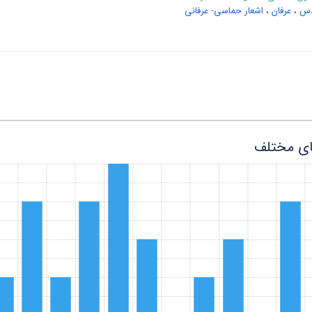
دس
،
عرفان
،
اشعار حماسی- عرفانی
ای مختلف