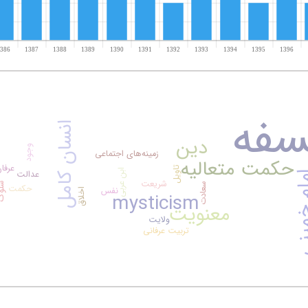
سفه
انسان کامل
دین
وجود
زمینه‌های اجتماعی
حکمت متعالیه
عرفا
تاویل
ابن عربی
عدالت
خمینی
شریعت
سلو
سعادت
حکمت
نفس
اخلاق
mysticism
معنویت
ولایت
تربیت عرفانی